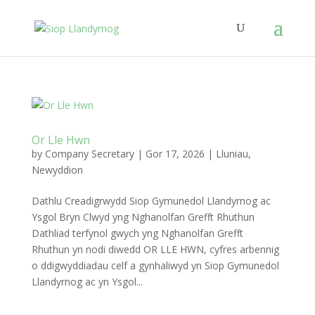
Or Lle Hwn
by
Company Secretary
|
Gor 17, 2026
|
Lluniau
,
Newyddion
Dathlu Creadigrwydd Siop Gymunedol Llandyrnog ac
Ysgol Bryn Clwyd yng Nghanolfan Grefft Rhuthun
Dathliad terfynol gwych yng Nghanolfan Grefft
Rhuthun yn nodi diwedd OR LLE HWN, cyfres arbennig
o ddigwyddiadau celf a gynhaliwyd yn Siop Gymunedol
Llandyrnog ac yn Ysgol...