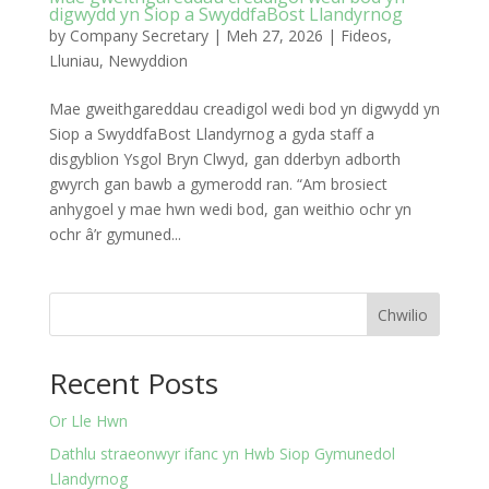
digwydd yn Siop a SwyddfaBost Llandyrnog
by
Company Secretary
|
Meh 27, 2026
|
Fideos
,
Lluniau
,
Newyddion
Mae gweithgareddau creadigol wedi bod yn digwydd yn
Siop a SwyddfaBost Llandyrnog a gyda staff a
disgyblion Ysgol Bryn Clwyd, gan dderbyn adborth
gwyrch gan bawb a gymerodd ran. “Am brosiect
anhygoel y mae hwn wedi bod, gan weithio ochr yn
ochr â’r gymuned...
Chwilio
Recent Posts
Or Lle Hwn
Dathlu straeonwyr ifanc yn Hwb Siop Gymunedol
Llandyrnog