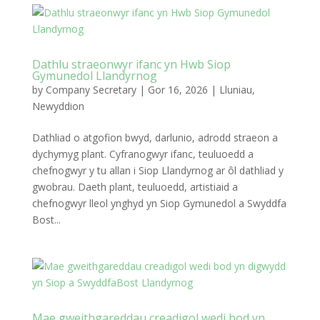
Dathlu straeonwyr ifanc yn Hwb Siop
Gymunedol Llandyrnog
by
Company Secretary
|
Gor 16, 2026
|
Lluniau
,
Newyddion
Dathliad o atgofion bwyd, darlunio, adrodd straeon a
dychymyg plant. Cyfranogwyr ifanc, teuluoedd a
chefnogwyr y tu allan i Siop Llandyrnog ar ôl dathliad y
gwobrau. Daeth plant, teuluoedd, artistiaid a
chefnogwyr lleol ynghyd yn Siop Gymunedol a Swyddfa
Bost...
Mae gweithgareddau creadigol wedi bod yn